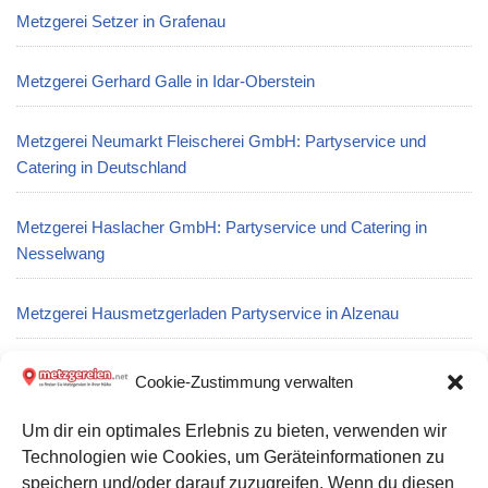
Metzgerei Setzer in Grafenau
Metzgerei Gerhard Galle in Idar-Oberstein
Metzgerei Neumarkt Fleischerei GmbH: Partyservice und
Catering in Deutschland
Metzgerei Haslacher GmbH: Partyservice und Catering in
Nesselwang
Metzgerei Hausmetzgerladen Partyservice in Alzenau
Metzgerei Dietrich Heinrich in Bad Laasphe
Cookie-Zustimmung verwalten
Um dir ein optimales Erlebnis zu bieten, verwenden wir
Metzgerei Horst Raabe: Partyservice und Catering in Gera
Technologien wie Cookies, um Geräteinformationen zu
speichern und/oder darauf zuzugreifen. Wenn du diesen