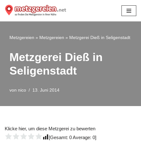
Zum
Inhalt
springen
Metzgereien
»
Metzgereien
»
Metzgerei Dieß in Seligenstadt
Metzgerei Dieß in
Seligenstadt
von
nico
13. Juni 2014
Klicke hier, um diese Metzgerei zu bewerten
[Gesamt:
0
Average:
0
]