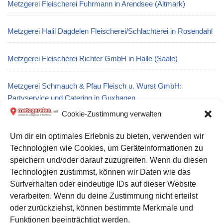
Metzgerei Fleischerei Fuhrmann in Arendsee (Altmark)
Metzgerei Halil Dagdelen Fleischerei/Schlachterei in Rosendahl
Metzgerei Fleischerei Richter GmbH in Halle (Saale)
Metzgerei Schmauch & Pfau Fleisch u. Wurst GmbH:
Partyservice und Catering in Guxhagen
Cookie-Zustimmung verwalten
Metzgerei Willi Kronsbein in Bielefeld
Um dir ein optimales Erlebnis zu bieten, verwenden wir
Technologien wie Cookies, um Geräteinformationen zu
Metzgerei Hammerschmitt: Partyservice und Catering in
speichern und/oder darauf zuzugreifen. Wenn du diesen
Blankenbach
Technologien zustimmst, können wir Daten wie das
Surfverhalten oder eindeutige IDs auf dieser Website
verarbeiten. Wenn du deine Zustimmung nicht erteilst
Datenschutz
oder zurückziehst, können bestimmte Merkmale und
Kontakt zu uns
Funktionen beeinträchtigt werden.