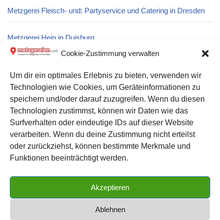
Metzgerei Fleisch- und: Partyservice und Catering in Dresden
Metzgerei Hein in Duisburg
Cookie-Zustimmung verwalten
Metzgerei R. Vogt GmbH: Partyservice und Catering in
Um dir ein optimales Erlebnis zu bieten, verwenden wir
Bruchsal
Technologien wie Cookies, um Geräteinformationen zu
speichern und/oder darauf zuzugreifen. Wenn du diesen
Metzgerei Detlef Rösner: Partyservice und Catering in Allstedt
Technologien zustimmst, können wir Daten wie das
Surfverhalten oder eindeutige IDs auf dieser Website
verarbeiten. Wenn du deine Zustimmung nicht erteilst
Datenschutz
oder zurückziehst, können bestimmte Merkmale und
Kontakt zu uns
Funktionen beeinträchtigt werden.
Impressum
Akzeptieren
Cookie-Richtlinie (EU)
Ablehnen