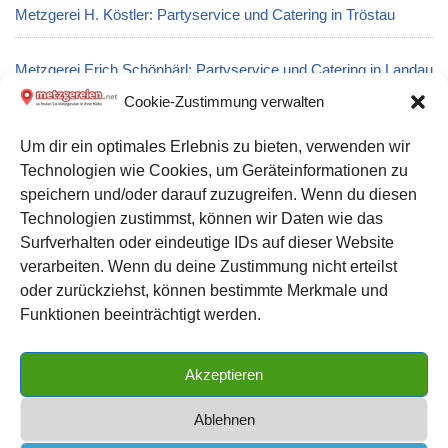
Metzgerei H. Köstler: Partyservice und Catering in Tröstau
Metzgerei Erich Schönhärl: Partyservice und Catering in Landau
an der Isar
Cookie-Zustimmung verwalten
Um dir ein optimales Erlebnis zu bieten, verwenden wir
Metzgerei Landschlachterei Cordes GmbH in Salzhausen
Technologien wie Cookies, um Geräteinformationen zu
speichern und/oder darauf zuzugreifen. Wenn du diesen
Metzgerei Kaspar Oenning: Partyservice und Catering in Heiden
Technologien zustimmst, können wir Daten wie das
Surfverhalten oder eindeutige IDs auf dieser Website
verarbeiten. Wenn du deine Zustimmung nicht erteilst
Datenschutz
oder zurückziehst, können bestimmte Merkmale und
Kontakt zu uns
Funktionen beeinträchtigt werden.
Impressum
Akzeptieren
Cookie-Richtlinie (EU)
Ablehnen