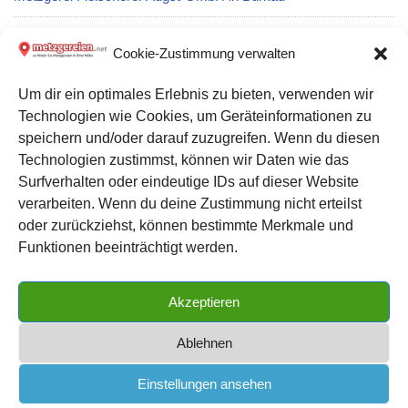
Metzgerei Deininger Filiale Norma in Marktsteft
Cookie-Zustimmung verwalten
Um dir ein optimales Erlebnis zu bieten, verwenden wir
Metzgerei Dieter Seitz in Bad Endbach
Technologien wie Cookies, um Geräteinformationen zu
speichern und/oder darauf zuzugreifen. Wenn du diesen
Metzgerei Albert Raisch in Holzgerlingen
Technologien zustimmst, können wir Daten wie das
Surfverhalten oder eindeutige IDs auf dieser Website
verarbeiten. Wenn du deine Zustimmung nicht erteilst
Datenschutz
oder zurückziehst, können bestimmte Merkmale und
Kontakt zu uns
Funktionen beeinträchtigt werden.
Impressum
Akzeptieren
Cookie-Richtlinie (EU)
Ablehnen
Einstellungen ansehen