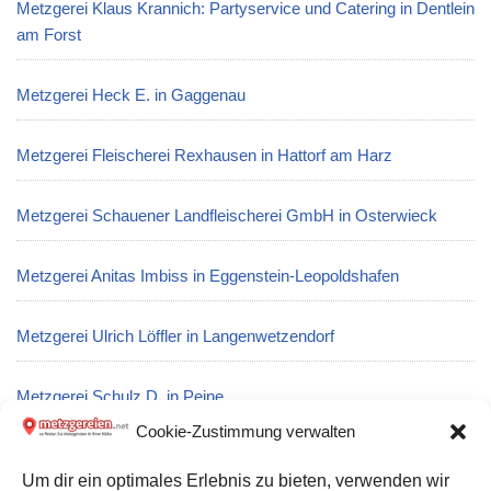
Metzgerei Klaus Krannich: Partyservice und Catering in Dentlein
am Forst
Metzgerei Heck E. in Gaggenau
Metzgerei Fleischerei Rexhausen in Hattorf am Harz
Metzgerei Schauener Landfleischerei GmbH in Osterwieck
Metzgerei Anitas Imbiss in Eggenstein-Leopoldshafen
Metzgerei Ulrich Löffler in Langenwetzendorf
Metzgerei Schulz D. in Peine
Cookie-Zustimmung verwalten
Metzgerei Hofmarkt Jungviehweide: Partyservice und Catering
Um dir ein optimales Erlebnis zu bieten, verwenden wir
in Rottenburg am Neckar