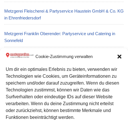
Metzgerei Fleischerei & Partyservice Haustein GmbH & Co. KG
in Ehrenfriedersdorf
Metzgerei Franklin Oberender: Partyservice und Catering in
Sonnefeld
Metzgerei Kumpfmüller: Partyservice und Catering in
Cookie-Zustimmung verwalten
Obertraubling
Um dir ein optimales Erlebnis zu bieten, verwenden wir
Technologien wie Cookies, um Geräteinformationen zu
Metzgerei Ponnath Die Meistermetzger GmbH: Partyservice
speichern und/oder darauf zuzugreifen. Wenn du diesen
und Catering in Kemnath
Technologien zustimmst, können wir Daten wie das
Surfverhalten oder eindeutige IDs auf dieser Website
verarbeiten. Wenn du deine Zustimmung nicht erteilst
Datenschutz
oder zurückziehst, können bestimmte Merkmale und
Kontakt zu uns
Funktionen beeinträchtigt werden.
Impressum