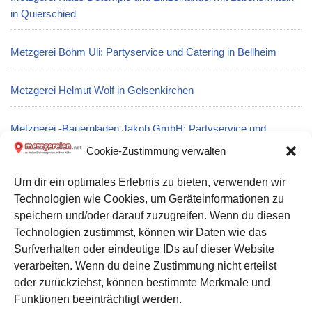
in Quierschied
Metzgerei Böhm Uli: Partyservice und Catering in Bellheim
Metzgerei Helmut Wolf in Gelsenkirchen
Metzgerei -Bauernladen Jakob GmbH: Partyservice und
Catering in Aurachtal
Cookie-Zustimmung verwalten
Um dir ein optimales Erlebnis zu bieten, verwenden wir
Metzgerei M. Max Fleischerfachgeschäft GmbH in Hof
Technologien wie Cookies, um Geräteinformationen zu
speichern und/oder darauf zuzugreifen. Wenn du diesen
Metzgerei Volker Pfannstiel in Eisenach
Technologien zustimmst, können wir Daten wie das
Surfverhalten oder eindeutige IDs auf dieser Website
verarbeiten. Wenn du deine Zustimmung nicht erteilst
Datenschutz
oder zurückziehst, können bestimmte Merkmale und
Kontakt zu uns
Funktionen beeinträchtigt werden.