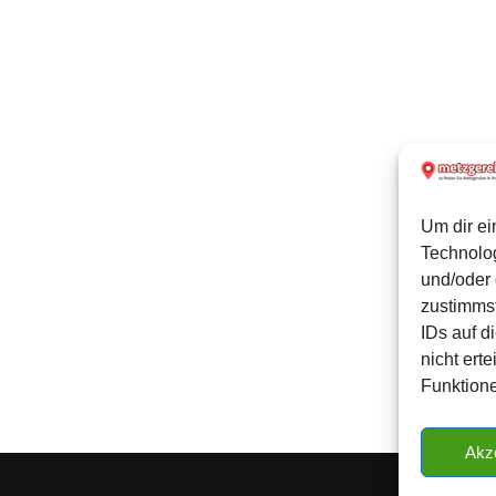
Um dir ei
Technolo
und/oder 
zustimmst
IDs auf d
nicht ert
Funktione
Akz