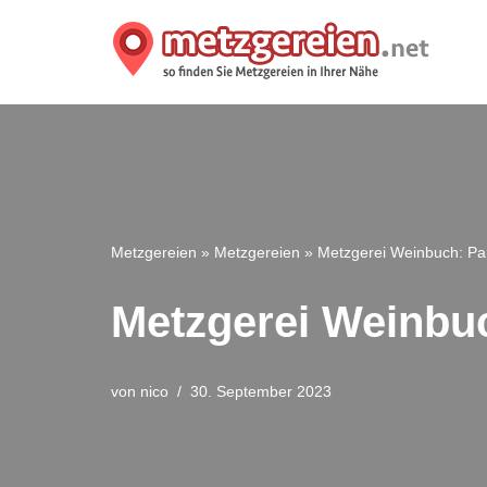
Zum
Inhalt
springen
Metzgereien
»
Metzgereien
»
Metzgerei Weinbuch: Part
Metzgerei Weinbuc
von
nico
30. September 2023