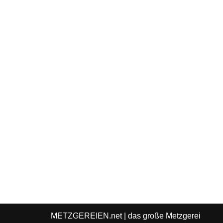
METZGEREIEN.net
| das große Metzgerei