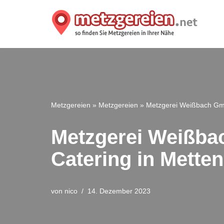
Zum
Inhalt
springen
Metzgereien
»
Metzgereien
»
Metzgerei Weißbach Gmb
Metzgerei Weißba
Catering in Mette
von
nico
14. Dezember 2023