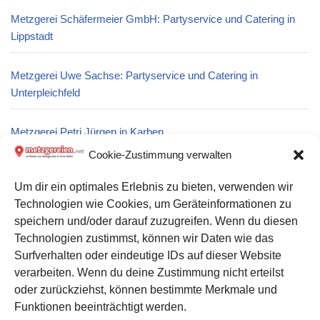
Metzgerei Schäfermeier GmbH: Partyservice und Catering in
Lippstadt
Metzgerei Uwe Sachse: Partyservice und Catering in
Unterpleichfeld
Metzgerei Petri Jürgen in Karben
Cookie-Zustimmung verwalten
Metzgerei Berens Inh. Sven Tonner e. K. in Fell
Um dir ein optimales Erlebnis zu bieten, verwenden wir
Technologien wie Cookies, um Geräteinformationen zu
Metzgerei Thüfleiwa Apolda: Partyservice und Catering in
speichern und/oder darauf zuzugreifen. Wenn du diesen
Sömmerda
Technologien zustimmst, können wir Daten wie das
Surfverhalten oder eindeutige IDs auf dieser Website
verarbeiten. Wenn du deine Zustimmung nicht erteilst
Datenschutz
oder zurückziehst, können bestimmte Merkmale und
Kontakt zu uns
Funktionen beeinträchtigt werden.