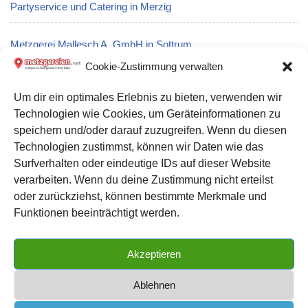
Partyservice und Catering in Merzig
Metzgerei Mallesch A. GmbH in Sottrum
Cookie-Zustimmung verwalten
Metzgerei Fleischerei Heinrich Plogmann: Partyservice und
Um dir ein optimales Erlebnis zu bieten, verwenden wir
Catering in Hagen
Technologien wie Cookies, um Geräteinformationen zu
speichern und/oder darauf zuzugreifen. Wenn du diesen
Metzgerei Hofmann Ingo Fleischerei in Olbernhau
Technologien zustimmst, können wir Daten wie das
Surfverhalten oder eindeutige IDs auf dieser Website
verarbeiten. Wenn du deine Zustimmung nicht erteilst
Datenschutz
oder zurückziehst, können bestimmte Merkmale und
Kontakt zu uns
Funktionen beeinträchtigt werden.
Impressum
Akzeptieren
Cookie-Richtlinie (EU)
Ablehnen