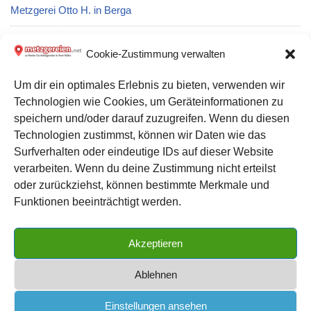
Metzgerei Otto H. in Berga
Metzgerei Rampl Gasthaus- in Neufraunhofen
Cookie-Zustimmung verwalten
Um dir ein optimales Erlebnis zu bieten, verwenden wir
Metzgerei Rals Boseckert in Coburg
Technologien wie Cookies, um Geräteinformationen zu
speichern und/oder darauf zuzugreifen. Wenn du diesen
Metzgerei Kamppeter S. Ohg in Lippstadt
Technologien zustimmst, können wir Daten wie das
Surfverhalten oder eindeutige IDs auf dieser Website
verarbeiten. Wenn du deine Zustimmung nicht erteilst
Datenschutz
oder zurückziehst, können bestimmte Merkmale und
Kontakt zu uns
Funktionen beeinträchtigt werden.
Impressum
Akzeptieren
Cookie-Richtlinie (EU)
Ablehnen
Einstellungen ansehen