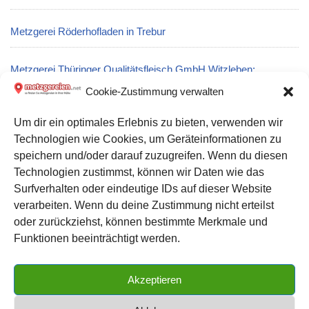
Metzgerei Röderhofladen in Trebur
Metzgerei Thüringer Qualitätsfleisch GmbH Witzleben:
Partyservice und Catering in Bösleben-Wüllersleben
Cookie-Zustimmung verwalten
Um dir ein optimales Erlebnis zu bieten, verwenden wir
Metzgerei Ast GmbH: Partyservice und Catering in Pforzheim
Technologien wie Cookies, um Geräteinformationen zu
speichern und/oder darauf zuzugreifen. Wenn du diesen
Metzgerei Jürgen Maino: Partyservice und Catering in Altenglan
Technologien zustimmst, können wir Daten wie das
Surfverhalten oder eindeutige IDs auf dieser Website
verarbeiten. Wenn du deine Zustimmung nicht erteilst
Datenschutz
oder zurückziehst, können bestimmte Merkmale und
Kontakt zu uns
Funktionen beeinträchtigt werden.
Impressum
Akzeptieren
Cookie-Richtlinie (EU)