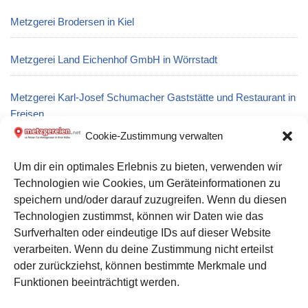
Metzgerei Brodersen in Kiel
Metzgerei Land Eichenhof GmbH in Wörrstadt
Metzgerei Karl-Josef Schumacher Gaststätte und Restaurant in
Freisen
Cookie-Zustimmung verwalten
Metzgerei Josef Gigl in Wolnzach
Um dir ein optimales Erlebnis zu bieten, verwenden wir
Technologien wie Cookies, um Geräteinformationen zu
Metzgerei K. u. H. Kemper Fleischwaren und Wurstwaren
speichern und/oder darauf zuzugreifen. Wenn du diesen
GmbH in Laer
Technologien zustimmst, können wir Daten wie das
Surfverhalten oder eindeutige IDs auf dieser Website
verarbeiten. Wenn du deine Zustimmung nicht erteilst
Datenschutz
oder zurückziehst, können bestimmte Merkmale und
Kontakt zu uns
Funktionen beeinträchtigt werden.
Impressum