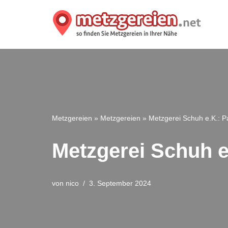
Zum
Inhalt
springen
Metzgereien
»
Metzgereien
»
Metzgerei Schuh e.K.: Pa
Metzgerei Schuh e.
von
nico
3. September 2024