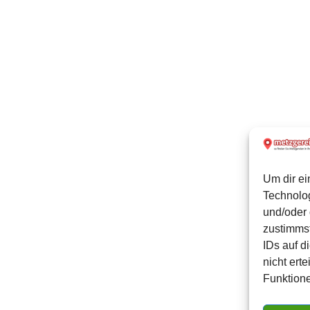
Um dir ei
Technolo
und/oder 
zustimmst
IDs auf d
nicht ert
Funktione