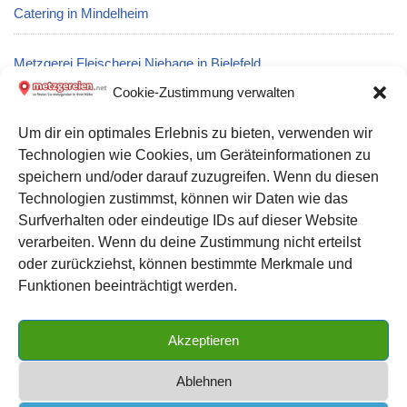
Catering in Mindelheim
Metzgerei Fleischerei Niehage in Bielefeld
Cookie-Zustimmung verwalten
Metzgerei Dürrröhrsdorfer Fleisch- und Wurstwaren GmbH in
Um dir ein optimales Erlebnis zu bieten, verwenden wir
Pirna
Technologien wie Cookies, um Geräteinformationen zu
speichern und/oder darauf zuzugreifen. Wenn du diesen
Metzgerei Roland Dathe: Partyservice und Catering in Leisnig
Technologien zustimmst, können wir Daten wie das
Surfverhalten oder eindeutige IDs auf dieser Website
verarbeiten. Wenn du deine Zustimmung nicht erteilst
Datenschutz
oder zurückziehst, können bestimmte Merkmale und
Kontakt zu uns
Funktionen beeinträchtigt werden.
Impressum
Akzeptieren
Cookie-Richtlinie (EU)
Ablehnen