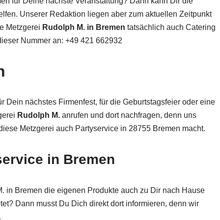
en für Deine nächste Veranstaltung? Dann kann Dir die
lfen. Unserer Redaktion liegen aber zum aktuellen Zeitpunkt
die Metzgerei
Rudolph M. in Bremen
tatsächlich auch Catering
r dieser Nummer an: +49 421 662932
n
 Dein nächstes Firmenfest, für die Geburtstagsfeier oder eine
gerei
Rudolph M.
anrufen und dort nachfragen, denn uns
b diese Metzgerei auch Partyservice in 28755 Bremen macht.
service in Bremen
M. in Bremen die eigenen Produkte auch zu Dir nach Hause
tet? Dann musst Du Dich direkt dort informieren, denn wir
.