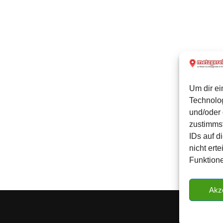
Um dir ei
Technolo
und/oder 
zustimmst
IDs auf d
nicht ert
Funktione
Akz