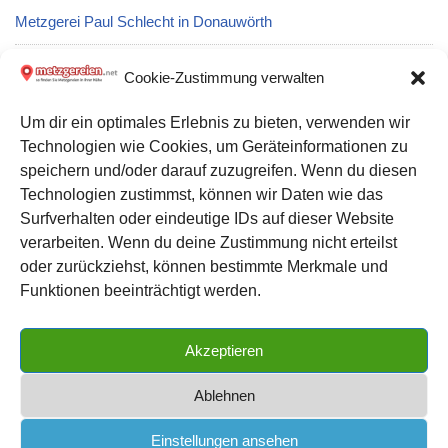
Metzgerei Paul Schlecht in Donauwörth
Metzgerei Fleischerei Hohberger GmbH: Partyservice und
Cookie-Zustimmung verwalten
Catering in Siegen
Um dir ein optimales Erlebnis zu bieten, verwenden wir
Technologien wie Cookies, um Geräteinformationen zu
Metzgerei Gmyrek Fleisch- und Wurstwaren: Partyservice und
speichern und/oder darauf zuzugreifen. Wenn du diesen
Catering in Gifhorn
Technologien zustimmst, können wir Daten wie das
Surfverhalten oder eindeutige IDs auf dieser Website
verarbeiten. Wenn du deine Zustimmung nicht erteilst
Datenschutz
oder zurückziehst, können bestimmte Merkmale und
Kontakt zu uns
Funktionen beeinträchtigt werden.
Impressum
Akzeptieren
Cookie-Richtlinie (EU)
Ablehnen
Einstellungen ansehen