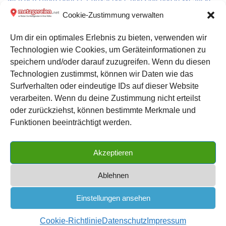
Cookie-Zustimmung verwalten
Metzgerei Dirk Bartneck: Partyservice und Catering in Vechta
Um dir ein optimales Erlebnis zu bieten, verwenden wir
Technologien wie Cookies, um Geräteinformationen zu
Metzgerei Radeberger Fleisch- und Wurstwaren Korch GmbH
speichern und/oder darauf zuzugreifen. Wenn du diesen
in Radeberg
Technologien zustimmst, können wir Daten wie das
Surfverhalten oder eindeutige IDs auf dieser Website
verarbeiten. Wenn du deine Zustimmung nicht erteilst
Datenschutz
oder zurückziehst, können bestimmte Merkmale und
Kontakt zu uns
Funktionen beeinträchtigt werden.
Impressum
Akzeptieren
Cookie-Richtlinie (EU)
Ablehnen
Einstellungen ansehen
METZGEREIEN.net
| das große Metzgerei Verzeichnis für
Cookie-Richtlinie
Datenschutz
Impressum
Deutschland