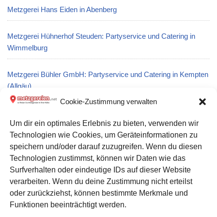
Metzgerei Hans Eiden in Abenberg
Metzgerei Hühnerhof Steuden: Partyservice und Catering in
Wimmelburg
Metzgerei Bühler GmbH: Partyservice und Catering in Kempten
(Allgäu)
Cookie-Zustimmung verwalten
Metzgerei Steinleitner in Osterhofen
Um dir ein optimales Erlebnis zu bieten, verwenden wir
Technologien wie Cookies, um Geräteinformationen zu
Metzgerei Josef Sturm: Partyservice und Catering in Maxhütte-
speichern und/oder darauf zuzugreifen. Wenn du diesen
Haidhof
Technologien zustimmst, können wir Daten wie das
Surfverhalten oder eindeutige IDs auf dieser Website
verarbeiten. Wenn du deine Zustimmung nicht erteilst
Datenschutz
oder zurückziehst, können bestimmte Merkmale und
Kontakt zu uns
Funktionen beeinträchtigt werden.