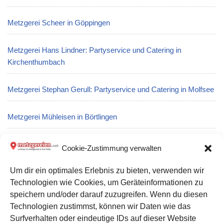
Metzgerei Scheer in Göppingen
Metzgerei Hans Lindner: Partyservice und Catering in
Kirchenthumbach
Metzgerei Stephan Gerull: Partyservice und Catering in Molfsee
Metzgerei Mühleisen in Börtlingen
Metzgerei Robert Müller GmbH in Hammelburg
Cookie-Zustimmung verwalten
Um dir ein optimales Erlebnis zu bieten, verwenden wir
Metzgerei Magg GmbH & Co. KG in Trostberg
Technologien wie Cookies, um Geräteinformationen zu
speichern und/oder darauf zuzugreifen. Wenn du diesen
Metzgerei Rudolf Röckenschuß in Miesbach
Technologien zustimmst, können wir Daten wie das
Surfverhalten oder eindeutige IDs auf dieser Website