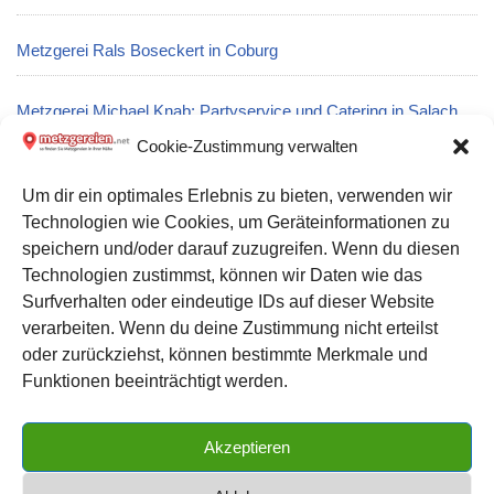
Metzgerei Rals Boseckert in Coburg
Metzgerei Michael Knab: Partyservice und Catering in Salach
Cookie-Zustimmung verwalten
Metzgerei Hubert Portius in Balgstädt
Um dir ein optimales Erlebnis zu bieten, verwenden wir
Technologien wie Cookies, um Geräteinformationen zu
Metzgerei Meier & Nicolai GmbH: Partyservice und Catering in
speichern und/oder darauf zuzugreifen. Wenn du diesen
Wildeshausen
Technologien zustimmst, können wir Daten wie das
Surfverhalten oder eindeutige IDs auf dieser Website
verarbeiten. Wenn du deine Zustimmung nicht erteilst
Datenschutz
oder zurückziehst, können bestimmte Merkmale und
Kontakt zu uns
Funktionen beeinträchtigt werden.
Impressum
Akzeptieren
Cookie-Richtlinie (EU)