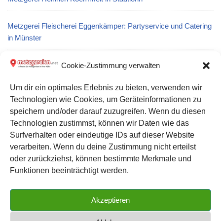
Metzgerei Fleischerei Eggenkämper: Partyservice und Catering
in Münster
Metzgerei Conle Höfen a.d. Enz: Partyservice und Catering in
Cookie-Zustimmung verwalten
Höfen an der Enz
Um dir ein optimales Erlebnis zu bieten, verwenden wir
Technologien wie Cookies, um Geräteinformationen zu
Metzgerei Albrecht Müller Fleischerei: Partyservice und
speichern und/oder darauf zuzugreifen. Wenn du diesen
Catering in Fraureuth
Technologien zustimmst, können wir Daten wie das
Surfverhalten oder eindeutige IDs auf dieser Website
verarbeiten. Wenn du deine Zustimmung nicht erteilst
Datenschutz
oder zurückziehst, können bestimmte Merkmale und
Kontakt zu uns
Funktionen beeinträchtigt werden.
Impressum
Akzeptieren
Cookie-Richtlinie (EU)