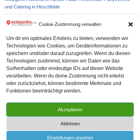
und Catering in Hirschfelde
Metzgerei Hilger Paul Fleischwarenfabrik GmbH: Partyservice
Cookie-Zustimmung verwalten
und Catering in Rosenheim
Um dir ein optimales Erlebnis zu bieten, verwenden wir
Technologien wie Cookies, um Geräteinformationen zu
Metzgerei Karl-Heinz Quanz: Partyservice und Catering in
speichern und/oder darauf zuzugreifen. Wenn du diesen
Burghaun
Technologien zustimmst, können wir Daten wie das
Surfverhalten oder eindeutige IDs auf dieser Website
verarbeiten. Wenn du deine Zustimmung nicht erteilst
Datenschutz
oder zurückziehst, können bestimmte Merkmale und
Kontakt zu uns
Funktionen beeinträchtigt werden.
Impressum
Akzeptieren
Cookie-Richtlinie (EU)
Ablehnen
Einstellungen ansehen