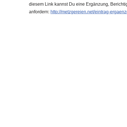
diesem Link kannst Du eine Ergänzung, Berichti
anfordern:
http://metzgereien.net/eintrag-ergaen