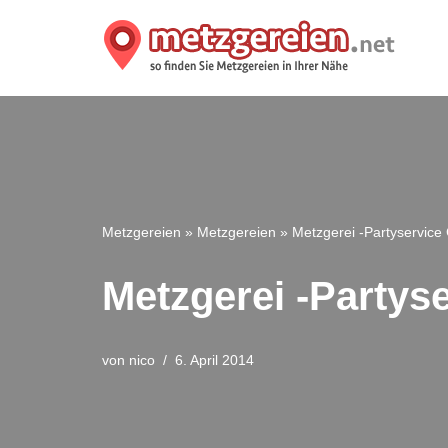
Zum
Inhalt
springen
Metzgereien
»
Metzgereien
»
Metzgerei -Partyservic
Metzgerei -Partys
von
nico
6. April 2014