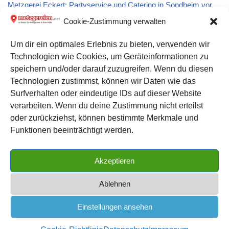
Metzgerei Eckert: Partyservice und Catering in Sondheim vor
der Rhön
Cookie-Zustimmung verwalten
Um dir ein optimales Erlebnis zu bieten, verwenden wir
Metzgerei Brinkmann: Partyservice und Catering in Essen
Technologien wie Cookies, um Geräteinformationen zu
speichern und/oder darauf zuzugreifen. Wenn du diesen
Metzgerei Fleischerei Döring in Kassel
Technologien zustimmst, können wir Daten wie das
Surfverhalten oder eindeutige IDs auf dieser Website
verarbeiten. Wenn du deine Zustimmung nicht erteilst
Datenschutz
oder zurückziehst, können bestimmte Merkmale und
Kontakt zu uns
Funktionen beeinträchtigt werden.
Impressum
Akzeptieren
Cookie-Richtlinie (EU)
Ablehnen
Einstellungen ansehen
METZGEREIEN.net
| das große Metzgerei Verzeichnis für