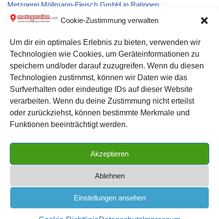
Metzgerei Möllmann-Fleisch GmbH in Ratingen
Cookie-Zustimmung verwalten
Metzgerei Willi Reich: Partyservice und Catering in Weißenburg
Um dir ein optimales Erlebnis zu bieten, verwenden wir
in Bayern
Technologien wie Cookies, um Geräteinformationen zu
speichern und/oder darauf zuzugreifen. Wenn du diesen
Metzgerei Marianne Schmidt in Thyrnau
Technologien zustimmst, können wir Daten wie das
Surfverhalten oder eindeutige IDs auf dieser Website
verarbeiten. Wenn du deine Zustimmung nicht erteilst
Datenschutz
oder zurückziehst, können bestimmte Merkmale und
Kontakt zu uns
Funktionen beeinträchtigt werden.
Impressum
Akzeptieren
Cookie-Richtlinie (EU)
Ablehnen
Einstellungen ansehen
METZGEREIEN.net
| das große Metzgerei Verzeichnis für