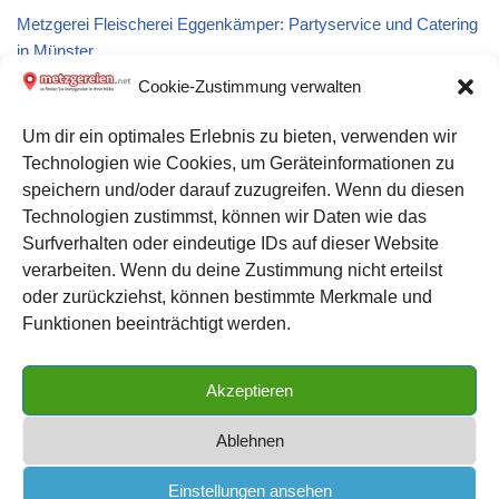
Metzgerei Fleischerei Eggenkämper: Partyservice und Catering
in Münster
Cookie-Zustimmung verwalten
Metzgerei Stadtschlachterei Hans H. Rohlff in Norderstedt
Um dir ein optimales Erlebnis zu bieten, verwenden wir
Technologien wie Cookies, um Geräteinformationen zu
Metzgerei Lutz im Neukauf Markt: Partyservice und Catering in
speichern und/oder darauf zuzugreifen. Wenn du diesen
Schwendi
Technologien zustimmst, können wir Daten wie das
Surfverhalten oder eindeutige IDs auf dieser Website
verarbeiten. Wenn du deine Zustimmung nicht erteilst
Datenschutz
oder zurückziehst, können bestimmte Merkmale und
Kontakt zu uns
Funktionen beeinträchtigt werden.
Impressum
Akzeptieren
Cookie-Richtlinie (EU)
Ablehnen
Einstellungen ansehen