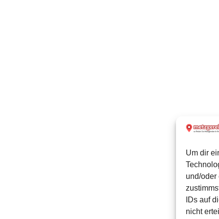
Um dir ei
Technolo
und/oder 
zustimmst
IDs auf d
nicht ert