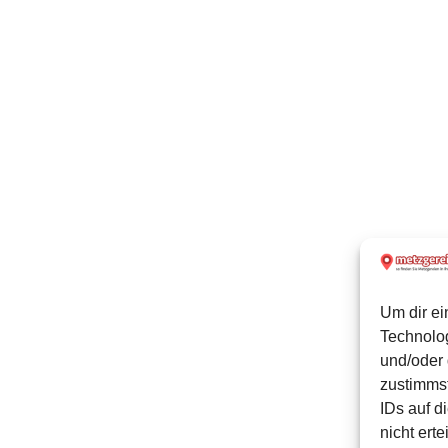
Um dir ei
Technolo
und/oder 
zustimmst
IDs auf d
nicht ert