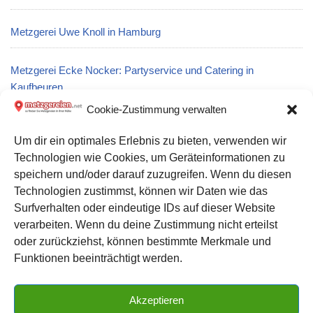
Metzgerei Uwe Knoll in Hamburg
Metzgerei Ecke Nocker: Partyservice und Catering in
Kaufbeuren
Cookie-Zustimmung verwalten
Metzgerei Fleischerei Holger Schulze: Partyservice und
Um dir ein optimales Erlebnis zu bieten, verwenden wir
Catering in Altenburg
Technologien wie Cookies, um Geräteinformationen zu
speichern und/oder darauf zuzugreifen. Wenn du diesen
Metzgerei Welscher: Partyservice und Catering in Kronach
Technologien zustimmst, können wir Daten wie das
Surfverhalten oder eindeutige IDs auf dieser Website
verarbeiten. Wenn du deine Zustimmung nicht erteilst
Datenschutz
oder zurückziehst, können bestimmte Merkmale und
Kontakt zu uns
Funktionen beeinträchtigt werden.
Impressum
Akzeptieren
Cookie-Richtlinie (EU)