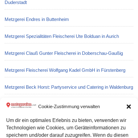
Duderstadt
Metzgerei Endres in Buttenheim
Metzgerei Spezialitäten Fleischerei Ute Bolduan in Aurich
Metzgerei Clauß Gunter Fleischerei in Doberschau-Gaußig
Metzgerei Fleischerei Wolfgang Kadel GmbH in Fürstenberg
Metzgerei Beck Horst: Partyservice und Catering in Waldenburg
Metzgerei Burk Siegfried in Haiger
Cookie-Zustimmung verwalten
Um dir ein optimales Erlebnis zu bieten, verwenden wir
Metzgerei Micheler Peter GmbH in Memmingen
Technologien wie Cookies, um Geräteinformationen zu
speichern und/oder darauf zuzugreifen. Wenn du diesen
Metzgerei Heinermann GmbH in Herzebrock-Clarholz