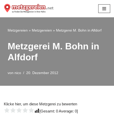
Zum
Inhalt
springen
Metzgereien
»
Metzgereien
»
Metzgerei M. Bohn in Alfdorf
Metzgerei M. Bohn in
Alfdorf
von
nico
20. Dezember 2012
Klicke hier, um diese Metzgerei zu bewerten
[Gesamt:
0
Average:
0
]