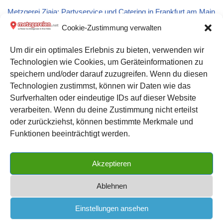
Metzgerei Ziaja: Partyservice und Catering in Frankfurt am Main
Cookie-Zustimmung verwalten
Metzgerei Neuhaus Harald GmbH Fleisch u. Wurstwaren Fbr.:
Um dir ein optimales Erlebnis zu bieten, verwenden wir
Partyservice und Catering in Schwalbach am Taunus
Technologien wie Cookies, um Geräteinformationen zu
speichern und/oder darauf zuzugreifen. Wenn du diesen
Metzgerei Ludwig Martin: Partyservice und Catering in Miltach
Technologien zustimmst, können wir Daten wie das
Surfverhalten oder eindeutige IDs auf dieser Website
verarbeiten. Wenn du deine Zustimmung nicht erteilst
Datenschutz
oder zurückziehst, können bestimmte Merkmale und
Kontakt zu uns
Funktionen beeinträchtigt werden.
Impressum
Akzeptieren
Cookie-Richtlinie (EU)
Ablehnen
Einstellungen ansehen
METZGEREIEN.net
| das große Metzgerei Verzeichnis für