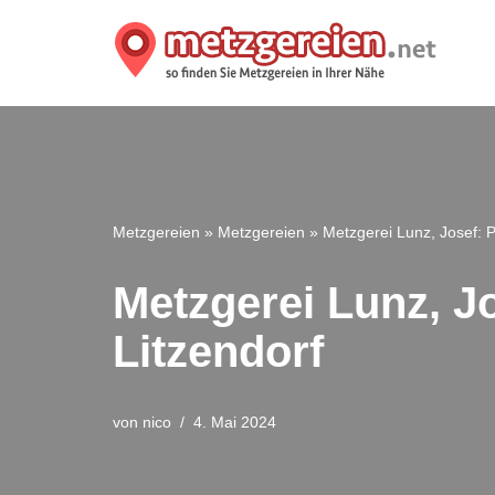
Zum
Inhalt
springen
Metzgereien
»
Metzgereien
»
Metzgerei Lunz, Josef: P
Metzgerei Lunz, Jo
Litzendorf
von
nico
4. Mai 2024