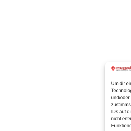
Um dir ei
Technolo
und/oder 
zustimmst
IDs auf d
nicht ert
Funktione