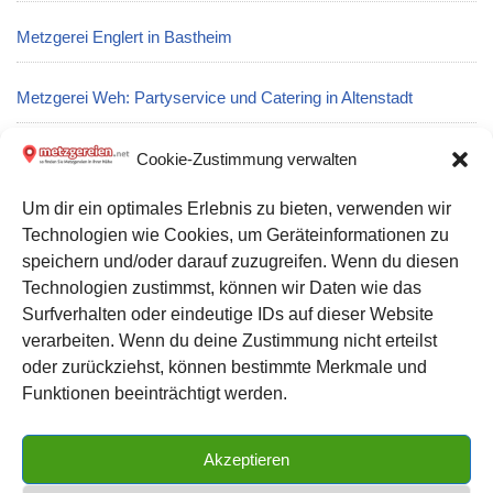
Metzgerei Englert in Bastheim
Metzgerei Weh: Partyservice und Catering in Altenstadt
Metzgerei Klaus Beyer: Partyservice und Catering in
Cookie-Zustimmung verwalten
Oberweißbach/Thüringer Wald
Um dir ein optimales Erlebnis zu bieten, verwenden wir
Technologien wie Cookies, um Geräteinformationen zu
Metzgerei Vinzenzmurr – Friedberg: Partyservice und Catering
speichern und/oder darauf zuzugreifen. Wenn du diesen
in Friedberg
Technologien zustimmst, können wir Daten wie das
Surfverhalten oder eindeutige IDs auf dieser Website
verarbeiten. Wenn du deine Zustimmung nicht erteilst
Datenschutz
oder zurückziehst, können bestimmte Merkmale und
Kontakt zu uns
Funktionen beeinträchtigt werden.
Impressum
Akzeptieren
Cookie-Richtlinie (EU)