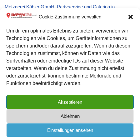
Metzgerei Köhler GmbH: Partyservice und Catering in
Großenlüder
Cookie-Zustimmung verwalten
Um dir ein optimales Erlebnis zu bieten, verwenden wir
Metzgerei Pfettner: Partyservice und Catering in Nürnberg
Technologien wie Cookies, um Geräteinformationen zu
speichern und/oder darauf zuzugreifen. Wenn du diesen
Metzgerei Kussmaul: Partyservice und Catering in Stuttgart
Technologien zustimmst, können wir Daten wie das
Surfverhalten oder eindeutige IDs auf dieser Website
verarbeiten. Wenn du deine Zustimmung nicht erteilst
Datenschutz
oder zurückziehst, können bestimmte Merkmale und
Kontakt zu uns
Funktionen beeinträchtigt werden.
Impressum
Akzeptieren
Cookie-Richtlinie (EU)
Ablehnen
Einstellungen ansehen
METZGEREIEN.net
| das große Metzgerei Verzeichnis für