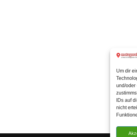
Um dir ei
Technolo
und/oder 
zustimmst
IDs auf d
nicht ert
Funktione
Akz