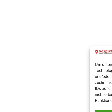
Um dir ei
Technolo
und/oder 
zustimmst
IDs auf d
nicht ert
Funktione