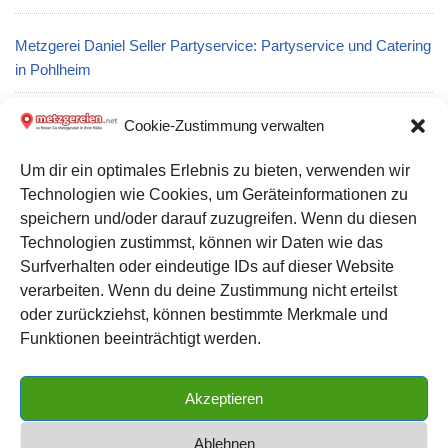
Metzgerei Daniel Seller Partyservice: Partyservice und Catering
in Pohlheim
Metzgerei Fleischerei Thörnich: Partyservice und Catering in
Cookie-Zustimmung verwalten
Saarburg
Um dir ein optimales Erlebnis zu bieten, verwenden wir
Technologien wie Cookies, um Geräteinformationen zu
Metzgerei Firma Hädicke Spezialitäten: Partyservice und
speichern und/oder darauf zuzugreifen. Wenn du diesen
Catering in Petersberg
Technologien zustimmst, können wir Daten wie das
Surfverhalten oder eindeutige IDs auf dieser Website
verarbeiten. Wenn du deine Zustimmung nicht erteilst
Datenschutz
oder zurückziehst, können bestimmte Merkmale und
Kontakt zu uns
Funktionen beeinträchtigt werden.
Impressum
Akzeptieren
Cookie-Richtlinie (EU)
Ablehnen