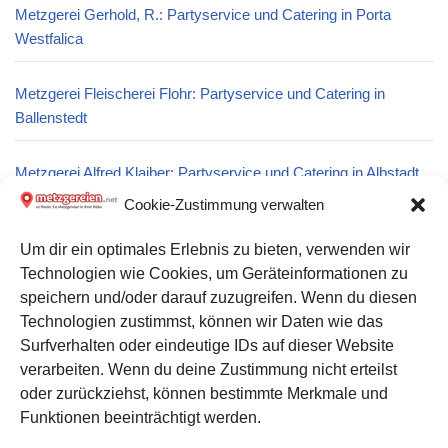
Metzgerei Gerhold, R.: Partyservice und Catering in Porta
Westfalica
Metzgerei Fleischerei Flohr: Partyservice und Catering in
Ballenstedt
Metzgerei Alfred Klaiber: Partyservice und Catering in Albstadt
Cookie-Zustimmung verwalten
Metzgerei Fleischerei & Partyservice Frank Sinapius in
Um dir ein optimales Erlebnis zu bieten, verwenden wir
Hoyerswerda
Technologien wie Cookies, um Geräteinformationen zu
speichern und/oder darauf zuzugreifen. Wenn du diesen
Metzgerei Reisinger GmbH in Rheda-Wiedenbrück
Technologien zustimmst, können wir Daten wie das
Surfverhalten oder eindeutige IDs auf dieser Website
verarbeiten. Wenn du deine Zustimmung nicht erteilst
Datenschutz
oder zurückziehst, können bestimmte Merkmale und
Kontakt zu uns
Funktionen beeinträchtigt werden.