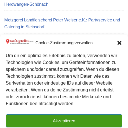
Herdwangen-Schönach
Metzgerei Landfleischerei Peter Weiser e.K.: Partyservice und
Catering in Steinsdorf
Metzgerei Magdeburger Fleisch- und Wurstparadies:
Cookie-Zustimmung verwalten
Partyservice und Catering in Magdeburg
Um dir ein optimales Erlebnis zu bieten, verwenden wir
Technologien wie Cookies, um Geräteinformationen zu
Metzgerei Jutta Marktfleischerei Inh. Strempel: Partyservice
speichern und/oder darauf zuzugreifen. Wenn du diesen
und Catering in Templin
Technologien zustimmst, können wir Daten wie das
Surfverhalten oder eindeutige IDs auf dieser Website
verarbeiten. Wenn du deine Zustimmung nicht erteilst
Datenschutz
oder zurückziehst, können bestimmte Merkmale und
Kontakt zu uns
Funktionen beeinträchtigt werden.
Impressum
Akzeptieren
Cookie-Richtlinie (EU)