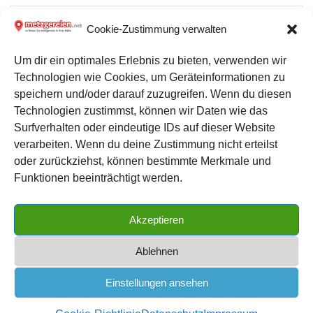
Metzgerei CASSEROLE Feine Fleischkost Filialges. mbH &
Cookie-Zustimmung verwalten
Co.: Partyservice und Catering in Gelsenkirchen
Um dir ein optimales Erlebnis zu bieten, verwenden wir
Technologien wie Cookies, um Geräteinformationen zu
Metzgerei Frank Lunower Landfleischerei mit Partyservice
speichern und/oder darauf zuzugreifen. Wenn du diesen
Künkel: Partyservice und Catering in Oderberg
Technologien zustimmst, können wir Daten wie das
Surfverhalten oder eindeutige IDs auf dieser Website
verarbeiten. Wenn du deine Zustimmung nicht erteilst
Datenschutz
oder zurückziehst, können bestimmte Merkmale und
Kontakt zu uns
Funktionen beeinträchtigt werden.
Impressum
Akzeptieren
Cookie-Richtlinie (EU)
Ablehnen
Einstellungen ansehen
METZGEREIEN.net
| das große Metzgerei Verzeichnis für