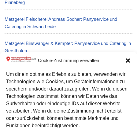
Pinneberg
Metzgerei Fleischerei Andreas Socher: Partyservice und
Catering in Schwarzheide
Metzgerei Binswanger & Kempter: Partyservice und Catering in
Gersthofen
Cookie-Zustimmung verwalten
Metzgerei Raiser in Tübingen
Um dir ein optimales Erlebnis zu bieten, verwenden wir
Technologien wie Cookies, um Geräteinformationen zu
Metzgerei EG-Schlachthof Herbert Bayer KG: Partyservice und
speichern und/oder darauf zuzugreifen. Wenn du diesen
Catering in Niederwallmenach
Technologien zustimmst, können wir Daten wie das
Surfverhalten oder eindeutige IDs auf dieser Website
verarbeiten. Wenn du deine Zustimmung nicht erteilst
Datenschutz
oder zurückziehst, können bestimmte Merkmale und
Kontakt zu uns
Funktionen beeinträchtigt werden.
Impressum