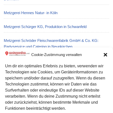
Metzgerei Hennes Natur- in Köln
Metzgerei Schürger KG, Produktion in Schwanfeld
Metzgerei Schröder Fleischwarenfabrik GmbH & Co. KG:
Partyservice und Catering in Neunkirchen
Cookie-Zustimmung verwalten
Metzgerei Peter Gerberich in Marktheidenfeld
Um dir ein optimales Erlebnis zu bieten, verwenden wir
Technologien wie Cookies, um Geräteinformationen zu
Metzgerei Failenschmid L.: Partyservice und Catering in Sankt
speichern und/oder darauf zuzugreifen. Wenn du diesen
Johann
Technologien zustimmst, können wir Daten wie das
Surfverhalten oder eindeutige IDs auf dieser Website
verarbeiten. Wenn du deine Zustimmung nicht erteilst
Datenschutz
oder zurückziehst, können bestimmte Merkmale und
Kontakt zu uns
Funktionen beeinträchtigt werden.