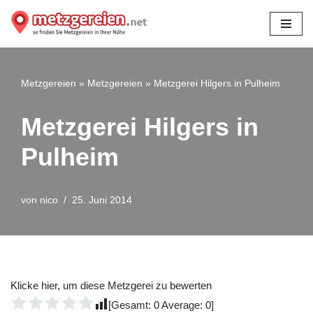
Zum
Inhalt
springen
Metzgereien
»
Metzgereien
»
Metzgerei Hilgers in Pulheim
Metzgerei Hilgers in
Pulheim
von
nico
25. Juni 2014
Klicke hier, um diese Metzgerei zu bewerten
[Gesamt:
0
Average:
0
]