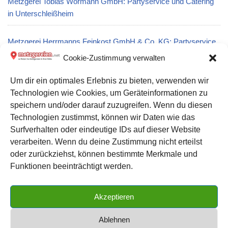
Metzgerei Tobias Wörmann GmbH: Partyservice und Catering
in Unterschleißheim
Metzgerei Herrmanns Feinkost GmbH & Co. KG: Partyservice
und Catering in Mutterstadt
Cookie-Zustimmung verwalten
Um dir ein optimales Erlebnis zu bieten, verwenden wir
Metzgerei Axel Hessler in Stolberg (Rheinland)
Technologien wie Cookies, um Geräteinformationen zu
speichern und/oder darauf zuzugreifen. Wenn du diesen
Metzgerei Hans Dieter Nixdorf Fleischerei in Moringen
Technologien zustimmst, können wir Daten wie das
Surfverhalten oder eindeutige IDs auf dieser Website
verarbeiten. Wenn du deine Zustimmung nicht erteilst
Datenschutz
oder zurückziehst, können bestimmte Merkmale und
Kontakt zu uns
Funktionen beeinträchtigt werden.
Impressum
Akzeptieren
Cookie-Richtlinie (EU)
Ablehnen