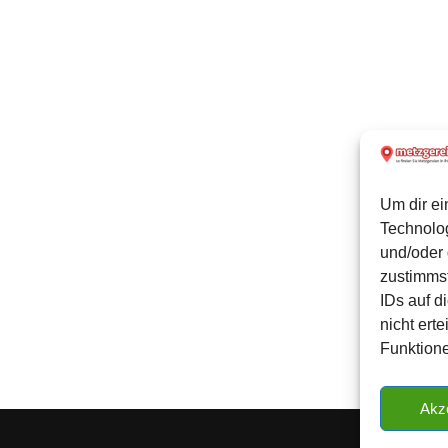
Um dir ei
Technolo
und/oder 
zustimmst
IDs auf d
nicht ert
Funktione
Akz