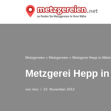
Zum
Inhalt
springen
Metzgereien
»
Metzgereien
»
Metzgerei Hepp in Altlei
Metzgerei Hepp in 
von
nico
23. November 2012