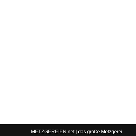
METZGEREIEN.net
| das große Metzgerei