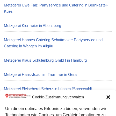
Metzgerei Uwe Faß: Partyservice und Catering in Bernkastel-
Kues
Metzgerei Kiermeier in Abensberg
Metzgerei Hannes Catering Schattmaier: Partyservice und
Catering in Wangen im Allgäu
Metzgerei Klaus Schulenburg GmbH in Hamburg
Metzgerei Hans-Joachim Trommer in Gera
Metzgerei Fleischerei Scherz in Lübben (Spreewald)
Cookie-Zustimmung verwalten
Metzgerei Weingärtner S.: Partyservice und Catering in
Um dir ein optimales Erlebnis zu bieten, verwenden wir
Eislingen/Fils
Technologien wie Cookies, um Geräteinformationen zu